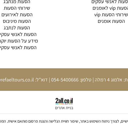
עות לאנשי עסקים
הסעות מנתבג
ות vip לאומנים
שירותי הסעות
שירותי הסעות vip
הסעות לאירועים
הסעות אומנים
הסעות מיניבוס
הסעות לנתבג
הסעות לאנשי עסקי
מידע על הסעות יוקר
הסעות לאנשי עסקי
וג 4 רמלה | טלפון:
054-5400666
| דוא"ל:
refaeltours.co.il
בניית אתרים
ש בקבצי Cookies, לרבות של צדדים שלישיים, לצורך ניתוח השימוש באתר, שיפור חוויית הגלישה והצגת פרסום מו